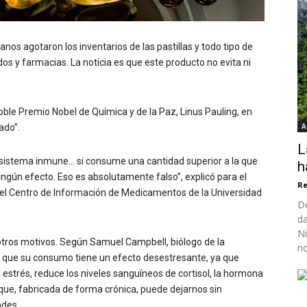
anos agotaron los inventarios de las pastillas y todo tipo de
s y farmacias. La noticia es que este producto no evita ni
oble Premio Nobel de Química y de la Paz, Linus Pauling, en
A
ado”.
L
 sistema inmune… si consume una cantidad superior a la que
h
ningún efecto. Eso es absolutamente falso”, explicó para el
Re
r del Centro de Información de Medicamentos de la Universidad
De
da
Ni
otros motivos. Según Samuel Campbell, biólogo de la
no
que su consumo tiene un efecto desestresante, ya que
 estrés, reduce los niveles sanguíneos de cortisol, la hormona
ue, fabricada de forma crónica, puede dejarnos sin
ades.