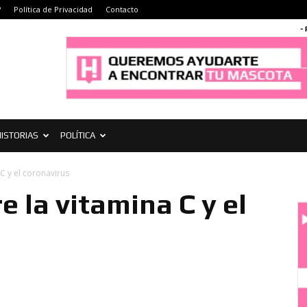
?
Política de Privacidad
Contacto
-
ISTORIAS
POLÍTICA
C y el coronavirus
 la vitamina C y el