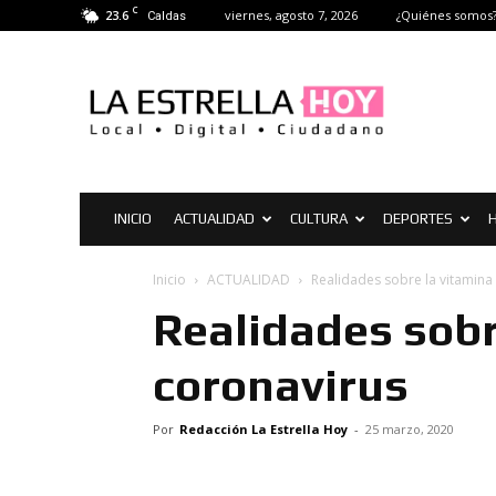
C
23.6
viernes, agosto 7, 2026
¿Quiénes somos
Caldas
La
Estrella
Hoy
|
Noticias
de
La
INICIO
ACTUALIDAD
CULTURA
DEPORTES
H
Estrella
Inicio
ACTUALIDAD
Realidades sobre la vitamina 
Realidades sobre
coronavirus
Por
Redacción La Estrella Hoy
-
25 marzo, 2020