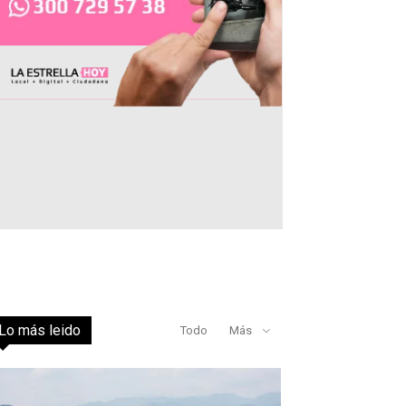
Lo más leido
Todo
Más