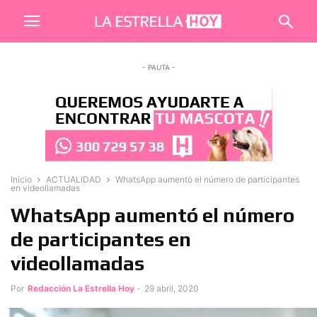
- PAUTA -
Inicio
ACTUALIDAD
WhatsApp aumentó el número de participantes
en videollamadas
WhatsApp aumentó el número
de participantes en
videollamadas
Por
Redacción La Estrella Hoy
-
29 abril, 2020