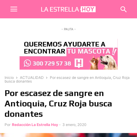
- PAUTA -
Inicio
ACTUALIDAD
Por escasez de sangre en Antioquia, Cruz Roja
busca donantes
Por escasez de sangre en
Antioquia, Cruz Roja busca
donantes
Por
Redacción La Estrella Hoy
-
3 enero, 2020