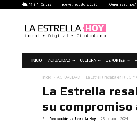
C
11.8
jueves, agosto 6, 2026
¿Quiénes somos?
Caldas
La
Estrella
Hoy
|
Noticias
de
La
INICIO
ACTUALIDAD
CULTURA
DEPORTES
H
Estrella
Inicio
ACTUALIDAD
La Estrella resalta en la CO
La Estrella resa
su compromiso 
Por
Redacción La Estrella Hoy
-
25 octubre, 2024