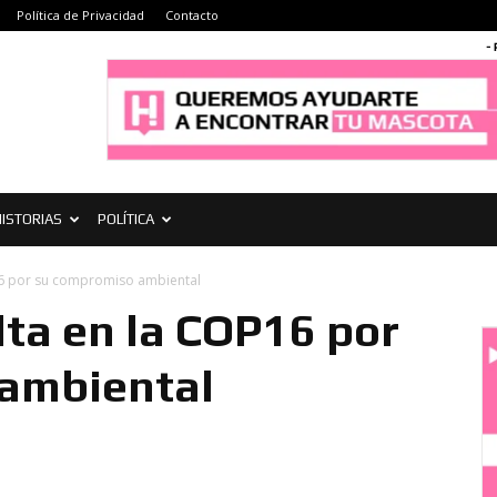
Política de Privacidad
Contacto
-
ISTORIAS
POLÍTICA
P16 por su compromiso ambiental
lta en la COP16 por
ambiental