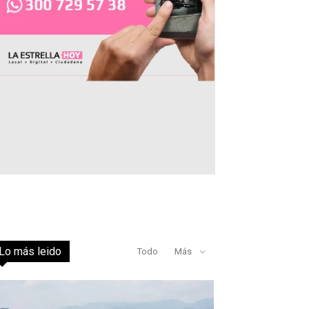
Lo más leido
Todo
Más