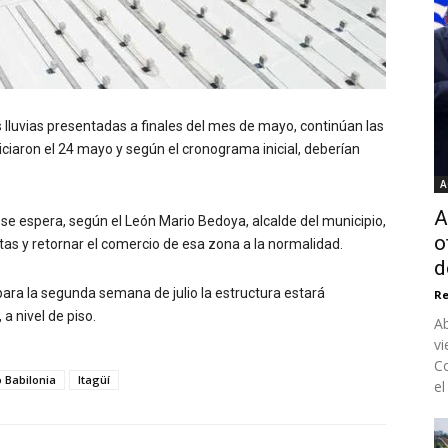
 lluvias presentadas a finales del mes de mayo, continúan las
niciaron el 24 mayo y según el cronograma inicial, deberían
A
A
 se espera, según el León Mario Bedoya, alcalde del municipio,
o
ertas y retornar el comercio de esa zona a la normalidad.
d
ra la segunda semana de julio la estructura estará
Re
a nivel de piso.
Ab
vi
Co
o Babilonia
Itagüí
el