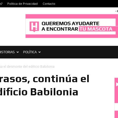
s?
Política de Privacidad
Contacto
-
ISTORIAS
POLÍTICA
a el desmonte del edificio Babilonia
rasos, continúa el
ificio Babilonia