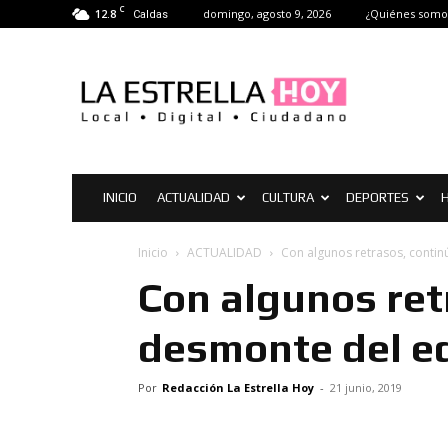
C
12.8
domingo, agosto 9, 2026
¿Quiénes somo
Caldas
La
Estrella
Hoy
|
Noticias
de
La
INICIO
ACTUALIDAD
CULTURA
DEPORTES
H
Estrella
Inicio
ACTUALIDAD
Con algunos retrasos, continú
Con algunos ret
desmonte del ed
Por
Redacción La Estrella Hoy
-
21 junio, 2019