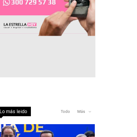
Lo más leido
Todo
Más