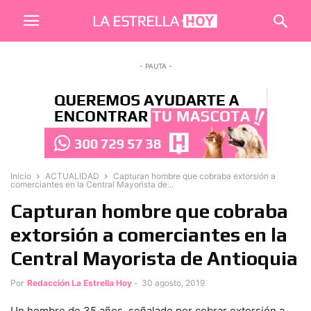
- PAUTA -
Inicio
ACTUALIDAD
Capturan hombre que cobraba extorsión a
comerciantes en la Central Mayorista de...
Capturan hombre que cobraba
extorsión a comerciantes en la
Central Mayorista de Antioquia
Por
Redacción La Estrella Hoy
-
30 agosto, 2019
Un hombre de 35 años, señalado por cobrar extorsión a